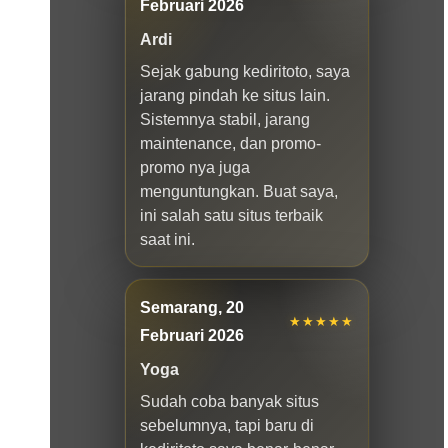
Februari 2026
Ardi
Sejak gabung kediritoto, saya
jarang pindah ke situs lain.
Sistemnya stabil, jarang
maintenance, dan promo-
promo nya juga
menguntungkan. Buat saya,
ini salah satu situs terbaik
saat ini.
Semarang, 20
★★★★★
Februari 2026
Yoga
Sudah coba banyak situs
sebelumnya, tapi baru di