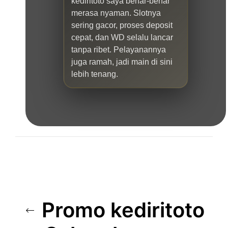
kediritoto saya benar-benar
merasa nyaman. Slotnya
sering gacor, proses deposit
cepat, dan WD selalu lancar
tanpa ribet. Pelayanannya
juga ramah, jadi main di sini
lebih tenang.
Promo kediritoto