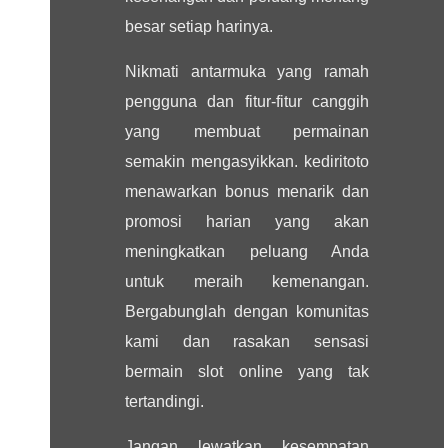
besar setiap harinya.
Nikmati antarmuka yang ramah
pengguna dan fitur-fitur canggih
yang membuat permainan
semakin mengasyikkan. kediritoto
menawarkan bonus menarik dan
promosi harian yang akan
meningkatkan peluang Anda
untuk meraih kemenangan.
Bergabunglah dengan komunitas
kami dan rasakan sensasi
bermain slot online yang tak
tertandingi.
Jangan lewatkan kesempatan